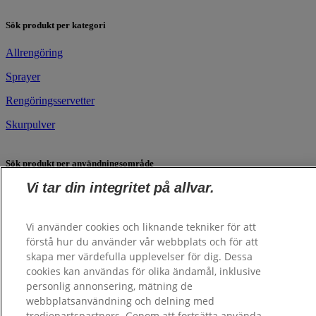
​Sök produkt per kategori
​Allrengöring
Sprayer
Rengöringsservetter
Skurpulver
Sök produkt per användningsområde
Vi tar din integritet på allvar.
Kök
Badrum
Vi använder cookies och liknande tekniker för att
​​​Fönster och speglar
förstå hur du använder vår webbplats och för att
skapa mer värdefulla upplevelser för dig. Dessa
Golv
cookies kan användas för olika ändamål, inklusive
personlig annonsering, mätning de
Universal
webbplatsanvändning och delning med
tredjepartspartners. Genom att fortsätta använda