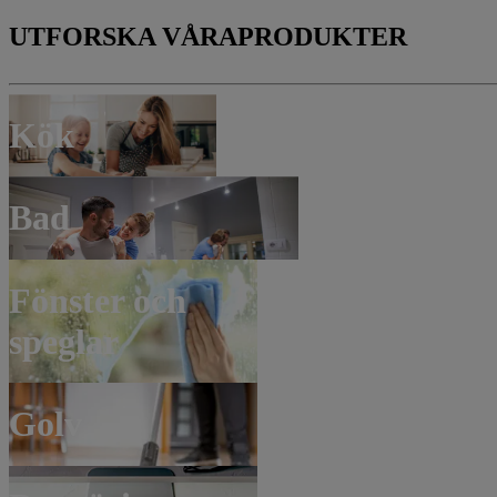
UTFORSKA VÅRA
PRODUKTER
Kök
Bad
Fönster och
speglar
Golv