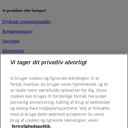
Se produkter efter kategori
Flydende rengøringsmidler
Rengøringsspray
Servietter
Skurepulver
Vi tager dit privatliv alvorligt
Se rengøringsprodukter efter rum/overflade
Køkken
Vi bruger cookies og lignende teknologier til at
forstå, hvordan du bruger vores hjemmeside, og til
Badeværelse
at skabe mere værdifulde oplevelser for dig. Disse
cookies kan bruges til forskellige formål, herunder
​Vinduer & Spejle
personlig annoncering, måling af brug af webstedet
Gulve
og deling med tredjepartspartnere. Ved at fortsætte
med at bruge dette websted accepterer du vores
Forskellige overflader
brug af cookies og lignende teknologier, vores
fortrolighedspolitik.