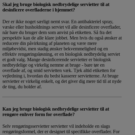
​Skal jeg bruge biologisk nedbrydelige servietter til at
desinficere overfladerne i hjemmet?
Der er ikke noget særligt nemt svar. En antibakteriel spray,
væske eller husholdnings serviet vil alle desinficere overflader,
når bare du bruger dem som anvist på etiketten. Så fra det
perspektiv kan de alle klare jobbet. Men hvis du også ønsker at
reducere din påvirkning af planeten og være mere
miljøbevidst, men stadig ønsker bekvemmelighed og en
effektiv rengøringsløsning, er en biologisk nedbrydelig serviet
et godt valg. Mange desinficerende servietter er biologisk
nedbrydelige og virkelig nemme at bruge - bare tør en
overflade af, og smid servietten væk. Tjek altid etiketten for
vejledning i, hvordan du bedst kasserer servietterne. At bruge
servietter er virkelig enkelt, og det giver dig mere tid til at nyde
de ting, du holder af.
Kan jeg bruge biologisk nedbrydelige servietter til at
rengøre enhver form for overflade?​
Selv rengøringsservietter servietter vil indeholde en slags
rengøringsformel, der er designet til specifikke overflader. For