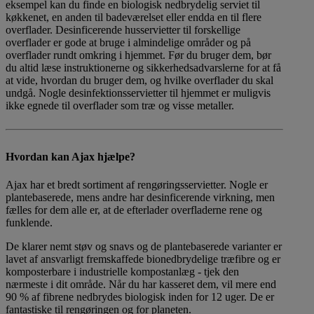
eksempel kan du finde en biologisk nedbrydelig serviet til
køkkenet, en anden til badeværelset eller endda en til flere
overflader. Desinficerende husservietter til forskellige
overflader er gode at bruge i almindelige områder og på
overflader rundt omkring i hjemmet. Før du bruger dem, bør
du altid læse instruktionerne og sikkerhedsadvarslerne for at få
at vide, hvordan du bruger dem, og hvilke overflader du skal
undgå. Nogle desinfektionsservietter til hjemmet er muligvis
ikke egnede til overflader som træ og visse metaller.
Hvordan kan Ajax hjælpe?
Ajax har et bredt sortiment af rengøringsservietter. Nogle er
plantebaserede, mens andre har desinficerende virkning, men
fælles for dem alle er, at de efterlader overfladerne rene og
funklende.
De klarer nemt støv og snavs og de plantebaserede varianter er
lavet af ansvarligt fremskaffede bionedbrydelige træfibre og er
komposterbare i industrielle kompostanlæg
- tjek den
nærmeste i dit område. Når du har kasseret dem, vil mere end
90 % af fibrene nedbrydes biologisk inden for 12 uger. De er
fantastiske til rengøringen og for planeten.