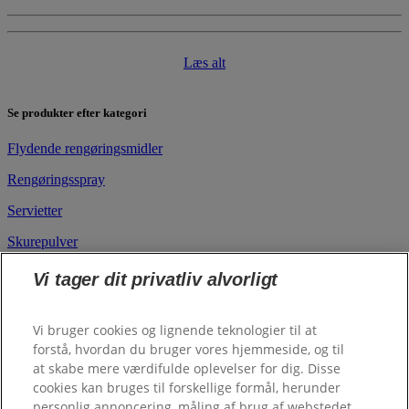
Læs alt
Se produkter efter kategori
Flydende rengøringsmidler
Rengøringsspray
Servietter
Skurepulver
Vi tager dit privatliv alvorligt
Se rengøringsprodukter efter rum/overflade
Køkken
Vi bruger cookies og lignende teknologier til at
forstå, hvordan du bruger vores hjemmeside, og til
Badeværelse
at skabe mere værdifulde oplevelser for dig. Disse
cookies kan bruges til forskellige formål, herunder
​Vinduer & Spejle
personlig annoncering, måling af brug af webstedet