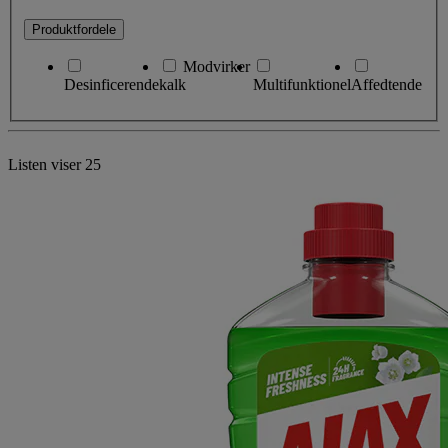
Produktfordele
Modvirker
Desinficerende
kalk
Multifunktionel
Affedtende
Listen viser
25