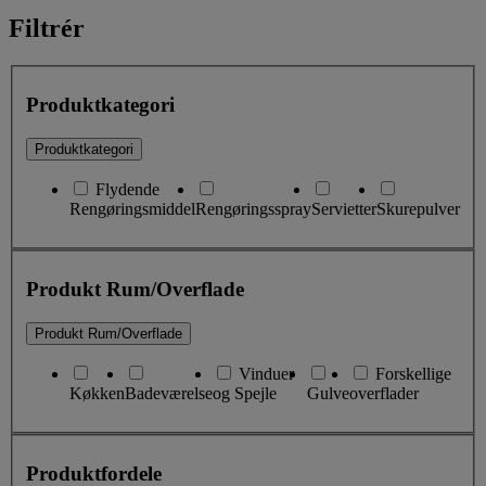
Filtrér
Produktkategori
Produktkategori
Flydende
Rengøringsmiddel
Rengøringsspray
Servietter
Skurepulver
Produkt Rum/Overflade
Produkt Rum/Overflade
Vinduer
Forskellige
Køkken
Badeværelse
og Spejle
Gulve
overflader
Produktfordele