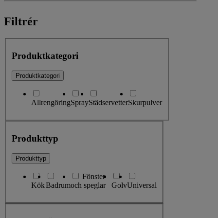
Filtrér
Produktkategori
Produktkategori
Allrengöring
Spray
Städservetter
Skurpulver
Produkttyp
Produkttyp
Fönster
Kök
Badrum
och speglar
Golv
Universal