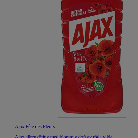
Ajax Fête des Fleurs
Ajax allrengöring med blommig doft av röda vilda