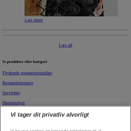
Læs mere
Læs alt
Se produkter efter kategori
Flydende rengøringsmidler
Rengøringsspray
Servietter
Skurepulver
Vi tager dit privatliv alvorligt
Se rengøringsprodukter efter rum/overflade
Køkken
Vi bruger cookies og lignende teknologier til at