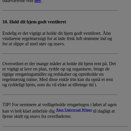
badeværelse rent
her
.
10. Hold dit hjem godt ventileret
Endelig er det vigtigt at holde dit hjem godt ventileret. Åbn
vinduerne regelmæssigt for at lade frisk luft strømme ind og
for at slippe af med støv og snavs.
Overordnet er der mange måder at holde dit hjem rent på. Det
er vigtigt at lave en plan, rydde op og organisere, bruge de
rigtige rengøringsmidler og redskaber og opretholde en
regelmæssig rutine. Med disse enkle trin kan du opnå et rent
og ryddeligt hjem, som du vil elske at tilbringe tid i.
TIP! For nemmere at vedligeholde rengøringen i løbet af ugen
Ajax Universal Wipes
kan vi helt klart anbefale dig
til dagligt at
fjerne skidt og snavs fra overfladerne.