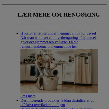
LÆR MERE
OM RENGØRING
Hvorfor er rengøring af hjemmet vigtig for trivsel
Når man har lavet en hovedrengøring af hjemmet
giver det hjemmet ren velvære. Få dit
rengøringsskema til hjemmet lige her.
Læs mere
Desinficerende produkter: Sådan desinficerer du
effektivt overflader i dit hjem