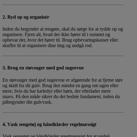
2. Ryd op og organisér
Inden du begynder at rengøre, skal du sørge for at rydde op og
organisere. Fjern alt, hvad der ikke hører til i rummet og
opbevar det, hvor det hører til. Brug opbevaringskasser eller
skuffer til at organisere dine ting og undgå rod.
3. Brug en støvsuger med god sugeevne
En støvsuger med god sugeevne er afgørende for at fjerne støv
og skidt fra dit gulv. Brug den mindst en gang om ugen eller
mere, hvis du har kæledyr eller børn, der efterlader mere
snavs. På den måde sikrer du det bedste fundament, inden du
påbegynder din gulvvask.
4. Vask sengetøj og håndklæder regelmæssigt
Vask sengetøj og håndklæder regelmæssigt for at undgå