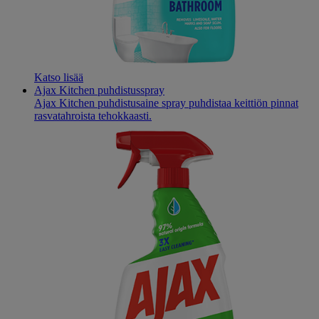
Katso lisää
Ajax Kitchen puhdistusspray
Ajax Kitchen puhdistusaine spray puhdistaa keittiön pinnat
rasvatahroista tehokkaasti.