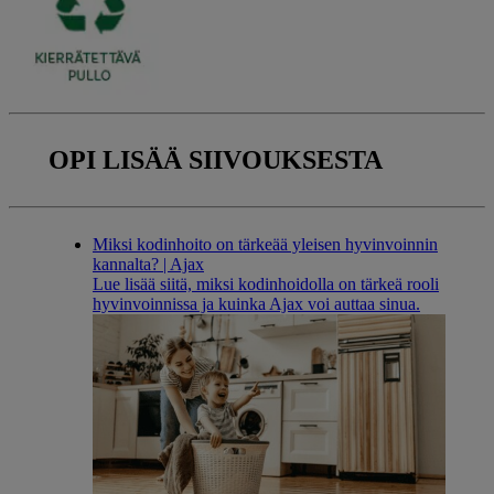
OPI LISÄÄ
SIIVOUKSESTA
Miksi kodinhoito on tärkeää yleisen hyvinvoinnin
kannalta? | Ajax
Lue lisää siitä, miksi kodinhoidolla on tärkeä rooli
hyvinvoinnissa ja kuinka Ajax voi auttaa sinua.