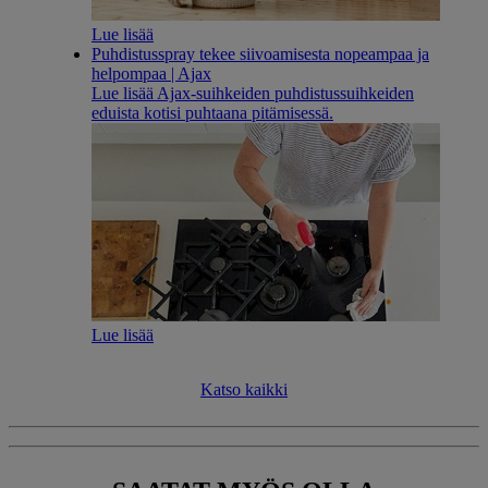
Lue lisää
Puhdistusspray tekee siivoamisesta nopeampaa ja
helpompaa | Ajax
Lue lisää Ajax-suihkeiden puhdistussuihkeiden
eduista kotisi puhtaana pitämisessä.
Lue lisää
Katso kaikki​​