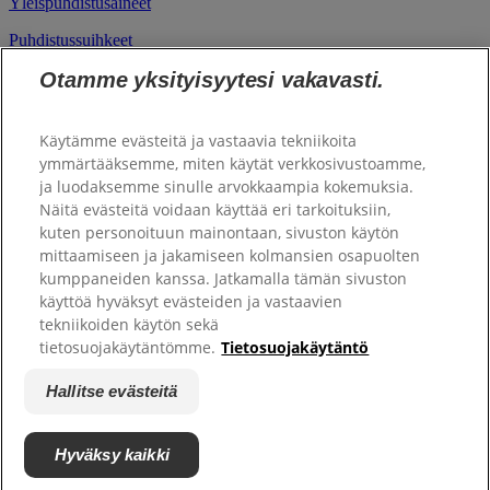
​Yleispuhdistusaineet
Puhdistussuihkeet
Otamme yksityisyytesi vakavasti.
Puhdistusliinat
Käyttötarkoitukset
Käytämme evästeitä ja vastaavia tekniikoita
ymmärtääksemme, miten käytät verkkosivustoamme,
Keittiö
ja luodaksemme sinulle arvokkaampia kokemuksia.
Näitä evästeitä voidaan käyttää eri tarkoituksiin,
WC ja pesuhuone
kuten personoituun mainontaan, sivuston käytön
mittaamiseen ja jakamiseen kolmansien osapuolten
​Ikkunat ja peilit
kumppaneiden kanssa. Jatkamalla tämän sivuston
Lattiat ja laajat alueet
käyttöä hyväksyt evästeiden ja vastaavien
tekniikoiden käytön sekä
Universal
tietosuojakäytäntömme.
Tietosuojakäytäntö
Hallitse evästeitä
© 2026 Colgate Palmolive Company. Kaikki oikeudet pidätetään.
Hyväksy kaikki
Yksityisyydensuoja
Ota yhteyttä
Sivustokartta
Hallitse evästeitä