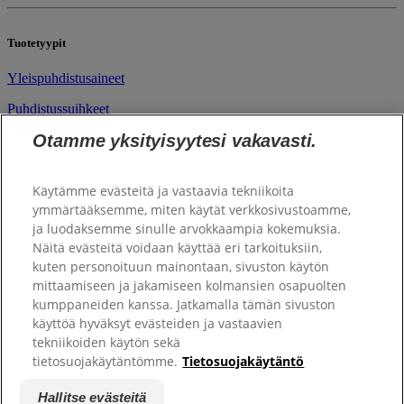
Tuotetyypit
​Yleispuhdistusaineet
Puhdistussuihkeet
Otamme yksityisyytesi vakavasti.
Puhdistusliinat
Käyttötarkoitukset
Käytämme evästeitä ja vastaavia tekniikoita
ymmärtääksemme, miten käytät verkkosivustoamme,
Keittiö
ja luodaksemme sinulle arvokkaampia kokemuksia.
Näitä evästeitä voidaan käyttää eri tarkoituksiin,
WC ja pesuhuone
kuten personoituun mainontaan, sivuston käytön
mittaamiseen ja jakamiseen kolmansien osapuolten
​Ikkunat ja peilit
kumppaneiden kanssa. Jatkamalla tämän sivuston
Lattiat ja laajat alueet
käyttöä hyväksyt evästeiden ja vastaavien
tekniikoiden käytön sekä
Universal
tietosuojakäytäntömme.
Tietosuojakäytäntö
Hallitse evästeitä