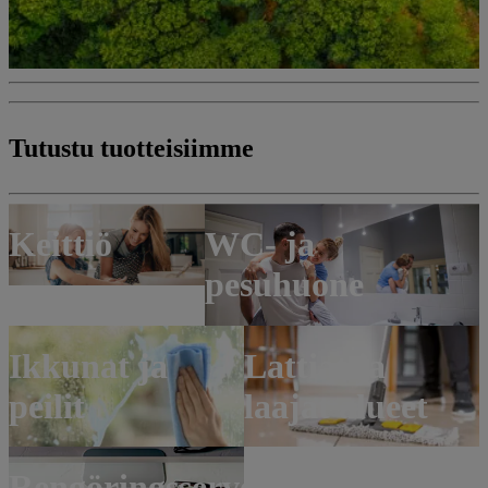
Tutustu
tuotteisiimme
Keittiö
WC- ja
pesuhuone
Ikkunat ja
Lattiat ja
peilit
laajat alueet
Rengöringsservetter