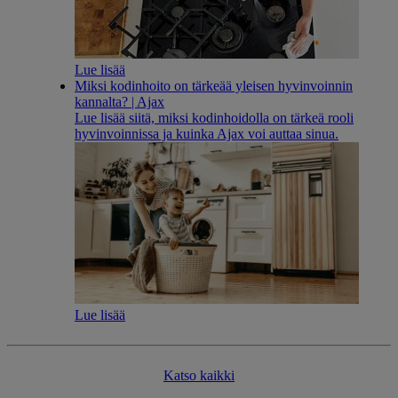
Lue lisää
Miksi kodinhoito on tärkeää yleisen hyvinvoinnin
kannalta? | Ajax
Lue lisää siitä, miksi kodinhoidolla on tärkeä rooli
hyvinvoinnissa ja kuinka Ajax voi auttaa sinua.
Lue lisää
Katso kaikki