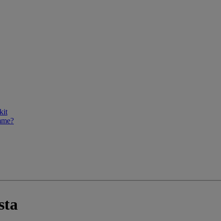
kit
mme?
sta