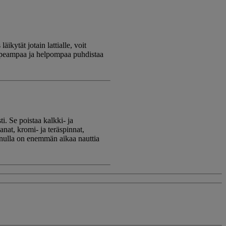
kytät jotain lattialle, voit
 nopeampaa ja helpompaa puhdistaa
. Se poistaa kalkki- ja
nat, kromi- ja teräspinnat,
sinulla on enemmän aikaa nauttia