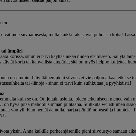
en siivoamiseen säästät paljon aikaa.
seen
ivät pidä siivoamisesta, mutta kaikki rakastavat puhdasta kotia! Tässä 5
i tai ämpäri
assa korissa, sinun ei tarvi käyttää aikaa niiden etsimiseen. Säilytä täm
Jos käytät koria tai kahvallista ämpäriä, sitä on myös helppo kuljettaa hu
mutta useammin. Päivittäinen pieni siivous ei vie paljon aikaa, eikä se t
ssuihkeita tai -liinoja - sinun ei tarvi kuin suihkuttaa ja pyyhkäistä!
oa
ahemmalta kuin se on. On joitain asioita, joiden tekemiseen menee vain
on hyvä pitää mahdollisimman puhtaana. Suihkuta wc-istuimen sisäo
taa yön yli. Kun heräät aamulla, harjaa pönttö nopeasti ja huuhtele. 
vä.
siivota yksin. Anna kaikille perheenjäsenille pieni siivoustyö samaan aik