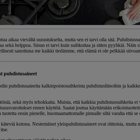
ua aikaa vievältä uurastukselta, mutta sen ei tarvi olla sitä. Puhdistuss
aa sekä helppoa. Sinun ei tarvi kuin suihkuttaa ja sitten pyyhkiä. Näin 
ellisesti sanottuna me kaikki tiedämme, että elämä ei ole pelkkää siivoam
ut puhdistusaineet
odin puhdistusaineita kalkinpoistosuihkeista puhdistusliinoihin ja kaikkeen
isiä, sekä myös tehokkaita. Muista, että kaikkia puhdistussuihkeita ei vo
isuusvaroitukset ennen käyttöä. Saatat joutua käyttämään erikoistuotteita
a tuotetta ensin pienelle, huomaamattomalle pinnalle siltä varalta että se
n käteviä kotona. Nestemäiset yleispuhdistusaineet ovat riittoisia, mutt
 itse.