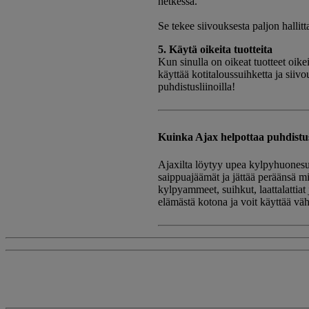
hetkessä.
Se tekee siivouksesta paljon hallit
5. Käytä oikeita tuotteita
Kun sinulla on oikeat tuotteet oike
käyttää kotitaloussuihketta ja sii
puhdistusliinoilla!
Kuinka Ajax helpottaa puhdistu
Ajaxilta löytyy upea kylpyhuonesui
saippuajäämät ja jättää peräänsä mi
kylpyammeet, suihkut, laattalattiat
elämästä kotona ja voit käyttää v