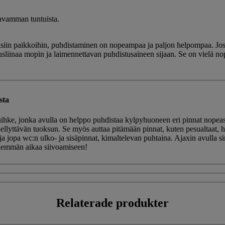
tavamman tuntuista.
isiin paikkoihin, puhdistaminen on nopeampaa ja paljon helpompaa. Jos läi
vousliinaa mopin ja laimennettavan puhdistusaineen sijaan. Se on vielä
sta
hke, jonka avulla on helppo puhdistaa kylpyhuoneen eri pinnat nopeasti
ellyttävän tuoksun. Se myös auttaa pitämään pinnat, kuten pesualtaat, ha
 ja jopa wc:n ulko- ja sisäpinnat, kimaltelevan puhtaina. Ajaxin avulla 
ähemmän aikaa siivoamiseen!
Relaterade
produkter