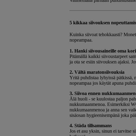
Valitsemalla parhaan puhdistusaine
5 kikkaa siivouksen nopeuttami
Kuinka siivoat tehokkaasti? Monet e
nopeampaa.
1. Hanki siivousaineille oma kor
Pitämällä kaikki siivoustarpeet sam
ja ota se esiin siivouksen ajaksi. 
2. Vältä maratonsiivouksia
Yritä puhdistaa lyhyissä pätkissä, 
nopeampaa jos käytät apuna puhdistu
3. Siivoa ennen nukkumaanmen
Älä huoli - se kuulostaa paljon p
nukkumaanmenoa. Esimerkiksi WC 
nukkumaanmenoa ja anna sen vaikut
sisäosan hygieenisempänä joka päi
4. Städa tillsammans
Jos et asu yksin, sinun ei tarvitse 