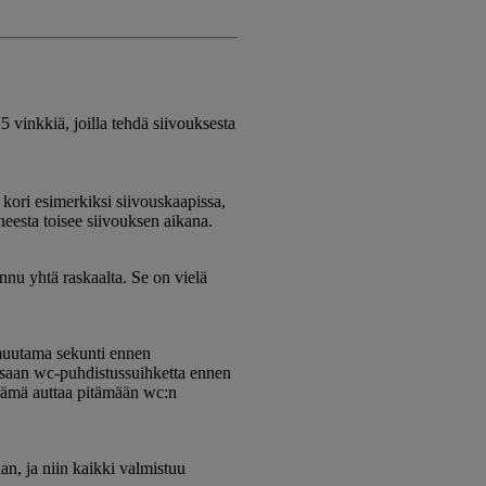
 vinkkiä, joilla tehdä siivouksesta
ä kori esimerkiksi siivouskaapissa,
oneesta toisee siivouksen aikana.
unnu yhtä raskaalta. Se on vielä
 muutama sekunti ennen
saan wc-puhdistussuihketta ennen
Tämä auttaa pitämään wc:n
aan, ja niin kaikki valmistuu