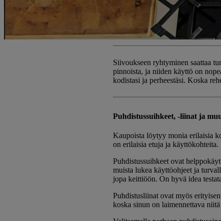
Siivoukseen ryhtyminen saattaa tunt
pinnoista, ja niiden käyttö on nope
kodistasi ja perheestäsi. Koska reh
Puhdistussuihkeet, -liinat ja mu
Kaupoista löytyy monia erilaisia ​​k
on erilaisia ​​etuja ja käyttökohteita.
Puhdistussuihkeet ovat helppokäyttö
muista lukea käyttöohjeet ja turvall
jopa keittiöön. On hyvä idea testat
Puhdistusliinat ovat myös erityise
koska sinun on laimennettava niitä