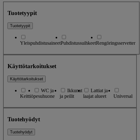
Tuotetyypit
Tuotetyypit
Yleispuhdistusaineet
Puhdistussuihkeet
Rengöringsservetter
Käyttötarkoitukset
Käyttötarkoitukset
WC ja
Ikkunat
Lattiat ja
Keittiö
pesuhuone
ja peilit
laajat alueet
Universal
Tuotehyödyt
Tuotehyödyt