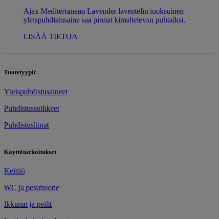
Ajax Mediterranean Lavender laventelin tuoksuinen
yleispuhdistusaine saa pinnat kimaltelevan puhtaiksi.
LISÄÄ TIETOA
Tuotetyypit
​Yleispuhdistusaineet
Puhdistussuihkeet
Puhdistusliinat
Käyttötarkoitukset
Keittiö
WC ja pesuhuone
​Ikkunat ja peilit