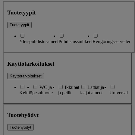
Tuotetyypit
Tuotetyypit
Yleispuhdistusaineet
Puhdistussuihkeet
Rengöringsservetter
Käyttötarkoitukset
Käyttötarkoitukset
WC ja
Ikkunat
Lattiat ja
Keittiö
pesuhuone
ja peilit
laajat alueet
Universal
Tuotehyödyt
Tuotehyödyt