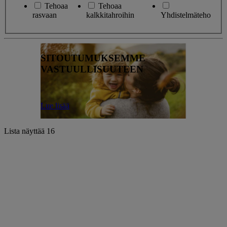
Tehoaa
Tehoaa
rasvaan
kalkkitahroihin
Yhdistelmäteho
SITOUTUMUKSEMME
VASTUULLISUUTEEN
Lue lisää
Lista näyttää
16